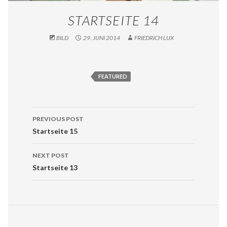
STARTSEITE 14
BILD
29. JUNI 2014
FRIEDRICH LUX
FEATURED
PREVIOUS POST
POST NAVIGATION
Startseite 15
NEXT POST
Startseite 13