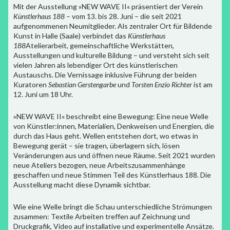
Mit der Ausstellung »NEW WAVE II« präsentiert der Verein
Künstlerhaus 188
– vom 13. bis 28. Juni – die seit 2021
aufgenommenen Neumitglieder. Als zentraler Ort für Bildende
Kunst in Halle (Saale) verbindet das
Künstlerhaus
188
Atelierarbeit, gemeinschaftliche Werkstätten,
Ausstellungen und kulturelle Bildung – und versteht sich seit
vielen Jahren als lebendiger Ort des künstlerischen
Austauschs. Die Vernissage inklusive Führung der beiden
Kuratoren
Sebastian Gerstengarbe
und
Torsten Enzio Richter
ist am
12. Juni um 18 Uhr.
»NEW WAVE II« beschreibt eine Bewegung: Eine neue Welle
von Künstler:innen, Materialien, Denkweisen und Energien, die
durch das Haus geht. Wellen entstehen dort, wo etwas in
Bewegung gerät – sie tragen, überlagern sich, lösen
Veränderungen aus und öffnen neue Räume. Seit 2021 wurden
neue Ateliers bezogen, neue Arbeitszusammenhänge
geschaffen und neue Stimmen Teil des Künstlerhaus 188. Die
Ausstellung macht diese Dynamik sichtbar.
Wie eine Welle bringt die Schau unterschiedliche Strömungen
zusammen: Textile Arbeiten treffen auf Zeichnung und
Druckgrafik, Video auf installative und experimentelle Ansätze.