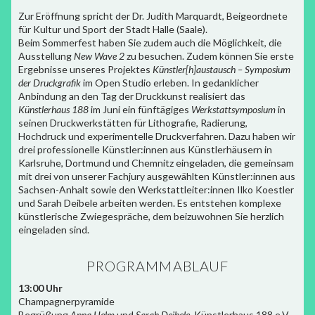
Zur Eröffnung spricht der Dr. Judith Marquardt, Beigeordnete
für Kultur und Sport der Stadt Halle (Saale).
Beim Sommerfest haben Sie zudem auch die Möglichkeit, die
Ausstellung
New Wave 2
zu besuchen. Zudem können Sie erste
Ergebnisse unseres Projektes
Künstler[h]austausch – Symposium
der Druckgrafik
im Open Studio erleben. In gedanklicher
Anbindung an den Tag der Druckkunst realisiert das
Künstlerhaus 188
im Juni ein fünftägiges
Werkstattsymposium
in
seinen Druckwerkstätten für Lithografie, Radierung,
Hochdruck und experimentelle Druckverfahren. Dazu haben wir
drei professionelle Künstler:innen aus Künstlerhäusern in
Karlsruhe, Dortmund und Chemnitz eingeladen, die gemeinsam
mit drei von unserer Fachjury ausgewählten Künstler:innen aus
Sachsen-Anhalt sowie den Werkstattleiter:innen Ilko Koestler
und Sarah Deibele arbeiten werden. Es entstehen komplexe
künstlerische Zwiegespräche, dem beizuwohnen Sie herzlich
eingeladen sind.
PROGRAMMABLAUF
13:00 Uhr
Champagnerpyramide
Begrüßung
Anna Helm
und
Sarah Deibele
, Künstlerhaus 188 e.V.