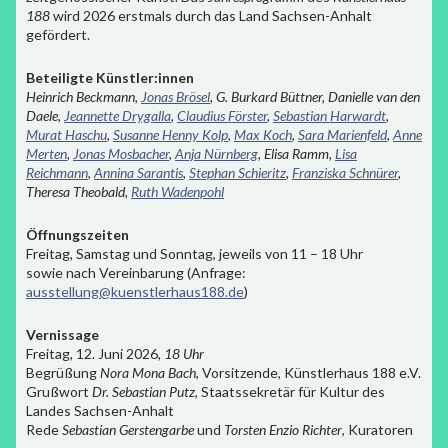
188
wird 2026 erstmals durch das Land Sachsen-Anhalt
gefördert.
Beteiligte Künstler:innen
Heinrich Beckmann,
Jonas Brösel
, G. Burkard Büttner, Danielle van den
Daele,
Jeannette Drygalla
,
Claudius Förster
,
Sebastian Harwardt
,
Murat Haschu
,
Susanne Henny Kolp
,
Max Koch
,
Sara Marienfeld
,
Anne
Merten
,
Jonas Mosbacher
,
Anja Nürnberg
, Elisa Ramm,
Lisa
Reichmann
,
Annina Sarantis
,
Stephan Schieritz
,
Franziska Schnürer
,
Theresa Theobald,
Ruth Wadenpohl
Öffnungszeiten
Freitag, Samstag und Sonntag, jeweils von 11 – 18 Uhr
sowie nach Vereinbarung (Anfrage:
ausstellung@kuenstlerhaus188.de
)
Vernissage
Freitag, 12. Juni 2026,
18 Uhr
Begrüßung
Nora Mona Bach
, Vorsitzende, Künstlerhaus 188 e.V.
Grußwort
Dr. Sebastian Putz
, Staatssekretär für Kultur des
Landes Sachsen-Anhalt
Rede
Sebastian Gerstengarbe
und
Torsten Enzio Richter
, Kuratoren