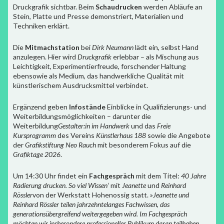
Druckgrafik sichtbar. Beim
Schaudrucken
werden Abläufe an
Stein, Platte und Presse demonstriert, Materialien und
Techniken erklärt.
Die
Mitmachstation
bei
Dirk Neumann
lädt ein, selbst Hand
anzulegen. Hier wird
Druckgrafik
erlebbar – als Mischung aus
Leichtigkeit, Experimentierfreude, forschender Haltung
ebensowie als Medium, das handwerkliche Qualität mit
künstlerischem Ausdrucksmittel verbindet.
Ergänzend geben
Infostände
Einblicke in Qualifizierungs- und
Weiterbildungsmöglichkeiten – darunter die
Weiterbildung
Gestalter:in im Handwerk
und das
Freie
Kursprogramm
des Vereins
Künstlerhaus 188
sowie die Angebote
der
Grafikstiftung Neo Rauch
mit besonderem Fokus auf die
Grafiktage 2026
.
Um 14:30 Uhr findet ein
Fachgespräch
mit dem Titel:
40 Jahre
Radierung drucken. So viel Wissen‘
mit
Jeanette
und
Reinhard
R
ö
ssler
von der Werkstatt Hohenossig statt. »
Jeanette und
Reinhard R
ö
ssler teilen jahrzehntelanges Fachwissen, das
generationsübergreifend weitergegeben wird. Im Fachgespräch
m
ö
chten wir insbesondere professionelles Publikum daran teilhaben