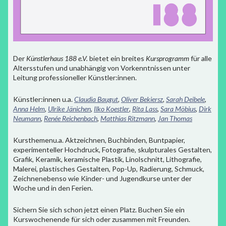
Der
Künstlerhaus 188 e.V.
bietet ein breites
Kursprogramm
für alle
Altersstufen und unabhängig von Vorkenntnissen unter
Leitung professioneller Künstler:innen.
Künstler:innen u.a.
Claudia Baugut
,
Oliver Bekiersz
,
Sarah Deibele
,
Anna Helm
,
Ulrike Jänichen
,
Ilko Koestler
,
Rita Lass
,
Sara Möbius
,
Dirk
Neumann
,
Renée Reichenbach
,
Matthias Ritzmann
,
Jan Thomas
Kursthemenu.a. Aktzeichnen, Buchbinden, Buntpapier,
experimenteller Hochdruck, Fotografie, skulpturales Gestalten,
Grafik, Keramik, keramische Plastik, Linolschnitt, Lithografie,
Malerei, plastisches Gestalten, Pop-Up, Radierung, Schmuck,
Zeichnenebenso wie Kinder- und Jugendkurse unter der
Woche und in den Ferien.
Sichern Sie sich schon jetzt einen Platz. Buchen Sie ein
Kurswochenende für sich oder zusammen mit Freunden.